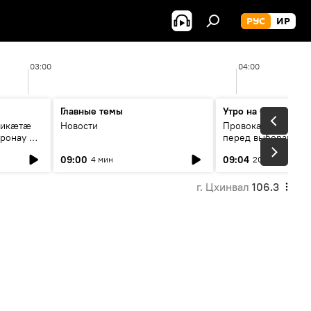
РУС
ИР
03:00
04:00
Главные темы
Утро на Спутнике
рикæтæ
Новости
Провокации со сто
ронау æй
перед выборами в Г
09:00
09:04
4 мин
20 мин
г. Цхинвал
106.3