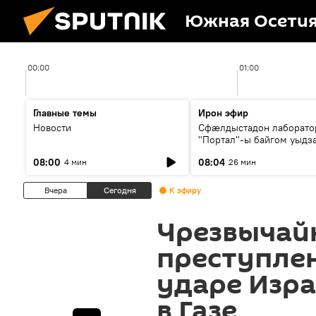
Южная Осети
00:00
01:00
Главные темы
Ирон эфир
Новости
Сфæлдыстадон лаборато
"Портал"-ы байгом уыдз
зындгонд нывгæнæг Гасс
08:00
08:04
4 мин
26 мин
Æхсары куыстыты равды
Вчера
Сегодня
К эфиру
Чрезвычай
преступлен
ударе Изра
в Газе