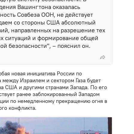
едения Вашингтона оказалась
ность Совбеза ООН, не действует
юдаем со стороны США абсолютный
вий, направленных на разрешение тех
х ситуаций и формирование общей
ой безопасности", – пояснил он.
юбая новая инициатива России по
 между Израилем и сектором Газа будет
на США и другими странами Запада. По его
ьствует ранее заблокированный Западом
юции по немедленному прекращению огня в
ого конфликта.