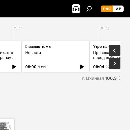
РУС
ИР
03:00
04:00
Главные темы
Утро на Спутнике
рикæтæ
Новости
Провокации со сто
ронау æй
перед выборами в Г
09:00
09:04
4 мин
20 мин
г. Цхинвал
106.3