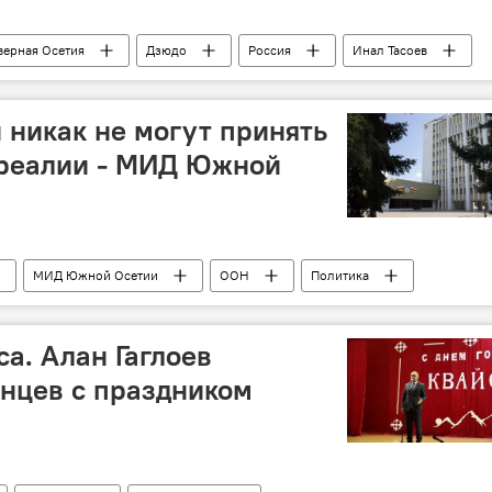
верная Осетия
Дзюдо
Россия
Инал Тасоев
и никак не могут принять
 реалии - МИД Южной
МИД Южной Осетии
ООН
Политика
а. Алан Гаглоев
нцев с праздником