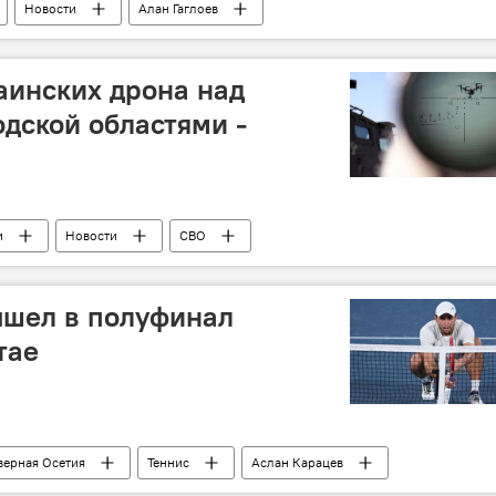
Новости
Алан Гаглоев
аинских дрона над
одской областями -
и
Новости
СВО
ышел в полуфинал
тае
верная Осетия
Теннис
Аслан Карацев