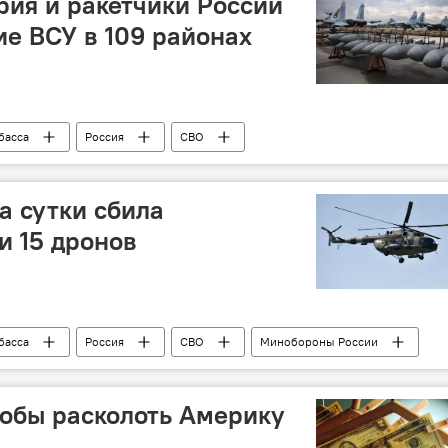
рия и ракетчики России
е ВСУ в 109 районах
басса
Россия
СВО
а сутки сбила
и 15 дронов
басса
Россия
СВО
Минобороны России
обы расколоть Америку