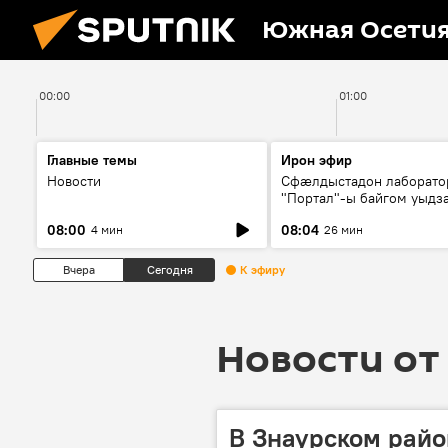
Южная Осети
00:00
01:00
Главные темы
Ирон эфир
Новости
Сфæлдыстадон лаборато
"Портал"-ы байгом уыдз
зындгонд нывгæнæг Гасс
08:00
08:04
4 мин
26 мин
Æхсары куыстыты равды
Вчера
Сегодня
К эфиру
Новости от 
В Знаурском райо