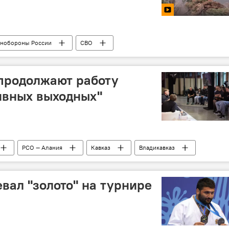
нобороны России
СВО
продолжают работу
ивных выходных"
РСО — Алания
Кавказ
Владикавказ
евал "золото" на турнире