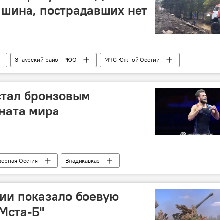
шина, пострадавших нет
Знаурский район РЮО
МЧС Южной Осетии
стал бронзовым
ната мира
верная Осетия
Владикавказ
ии показало боевую
Мста-Б"