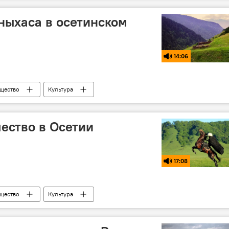
 ныхаса в осетинском
14:06
щество
Культура
чество в Осетии
17:08
щество
Культура