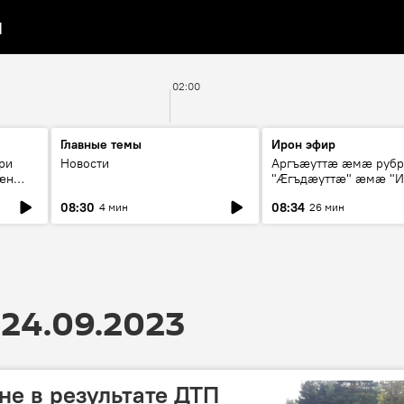
я
02:00
Главные темы
Ирон эфир
ри
Новости
Аргъæуттæ æмæ руб
æн
"Æгъдæуттæ" æмæ "И
иты
зæгъ"
08:30
08:34
4 мин
26 мин
ст
24.09.2023
не в результате ДТП