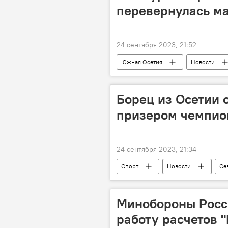
перевернулась ма
24 сентября 2023, 21:52
Южная Осетия
Новости
Цхинвал
Происшествия
Борец из Осетии 
призером чемпио
24 сентября 2023, 21:34
Спорт
Новости
Се
Минобороны Росс
работу расчетов "