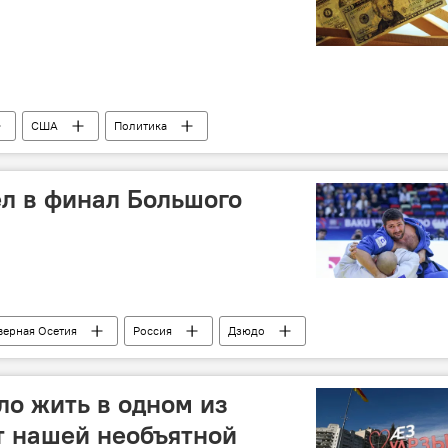
США
Политика
л в финал Большого
верная Осетия
Россия
Дзюдо
ло жить в одном из
т нашей необъятной