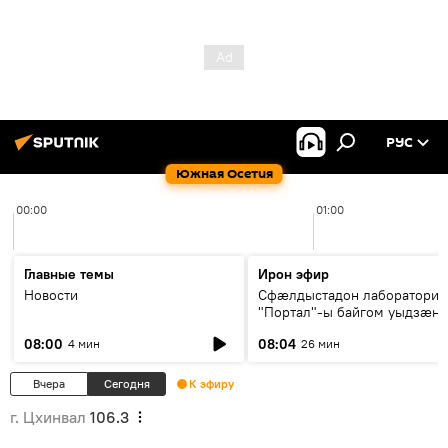
РУС
Южная Осетия
00:00
01:00
Главные темы
Ирон эфир
Новости
Сфæлдыстадон лаборатори
"Портал"-ы байгом уыдзæн
зындгонд нывгæнæг Гасситы
08:00
08:04
4 мин
26 мин
Æхсары куыстыты равдыст
Вчера
Сегодня
К эфиру
г. Цхинвал
106.3