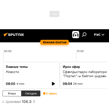
РУС
Южная Осетия
00:00
01:00
Главные темы
Ирон эфир
Новости
Сфæлдыстадон лаборатори
"Портал"-ы байгом уыдзæн
зындгонд нывгæнæг Гасситы
08:00
08:04
4 мин
26 мин
Æхсары куыстыты равдыст
Вчера
Сегодня
К эфиру
г. Цхинвал
106.3