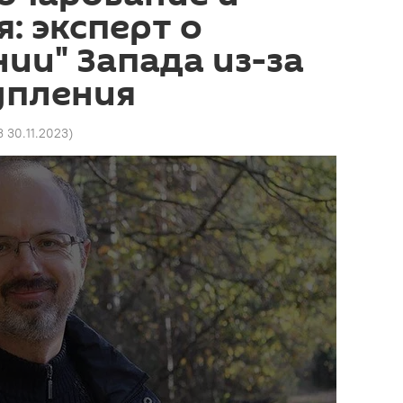
: эксперт о
ии" Запада из-за
упления
3 30.11.2023
)