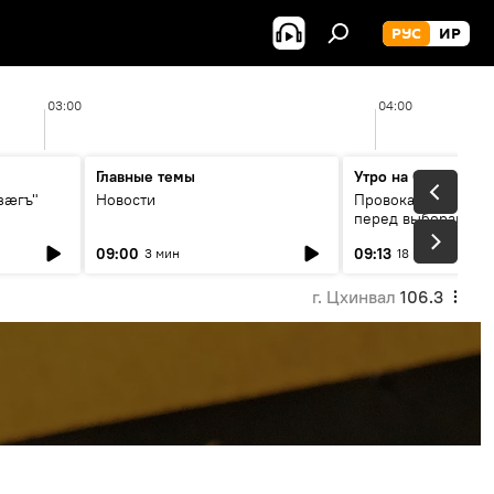
РУС
ИР
03:00
04:00
Главные темы
Утро на Спутнике
зӕгъ"
Новости
Провокации со сто
перед выборами в 
09:00
09:13
3 мин
18 мин
г. Цхинвал
106.3