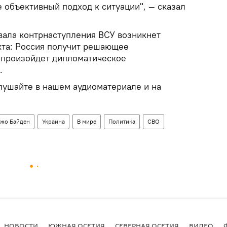
 объективный подход к ситуации", — сказал
овала контрнаступления ВСУ возникнет
та: Россия получит решающее
 произойдет дипломатическое
.
ушайте в нашем аудиоматериале и на
жо Байден
Украина
В мире
Политика
СВО
НОВОСТИ
ЮЖНАЯ ОСЕТИЯ
СЕВЕРНАЯ ОСЕТИЯ
ВИДЕО