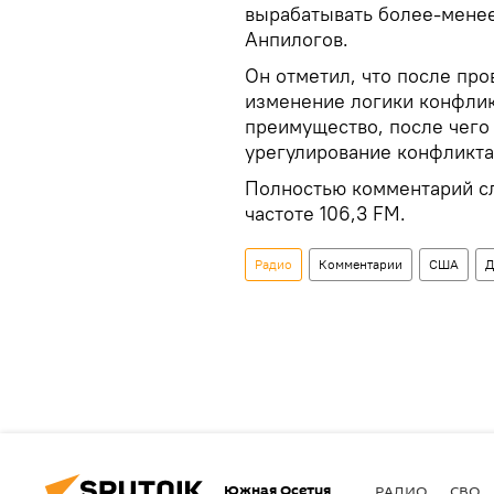
вырабатывать более-менее
Анпилогов.
Он отметил, что после пр
изменение логики конфлик
преимущество, после чего
урегулирование конфликта
Полностью комментарий сл
частоте 106,3 FM.
Радио
Комментарии
США
Д
Южная Осетия
РАДИО
СВО