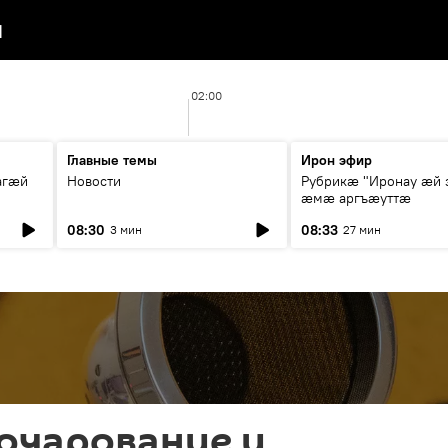
я
02:00
Главные темы
Ирон эфир
агæй
Новости
Рубрикæ "Иронау ӕй 
ӕмӕ аргъӕуттӕ
08:30
08:33
3 мин
27 мин
зочарование и