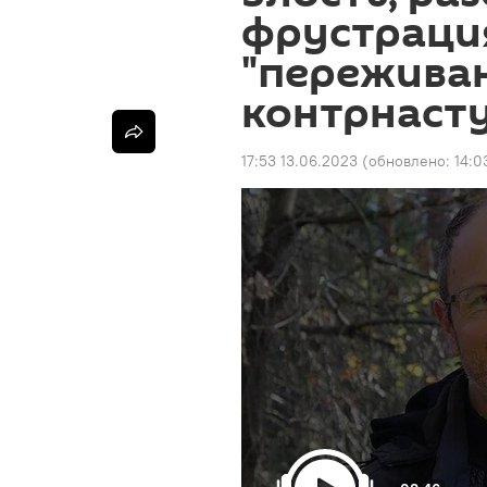
фрустрация
"переживан
контрнаст
17:53 13.06.2023
(обновлено:
14:0