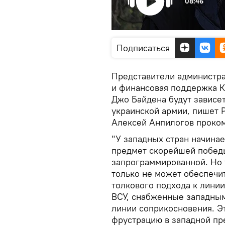
08:46
Подписаться
Представители администра
и финансовая поддержка К
Джо Байдена будут зависет
украинской армии, пишет Po
Алексей Анпилогов проком
"У западных стран начинае
предмет скорейшей победы
запрограммированной. Но т
только не может обеспечи
толкового подхода к лини
ВСУ, снабженные западным
линии соприкосновения. Э
фрустрацию в западной пре