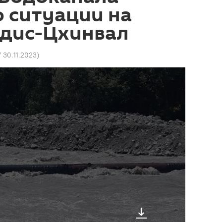
о ситуации на
Едис-Цхинвал
7 30.11.2023
)