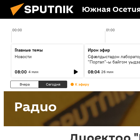
Южная Осети
00:00
01:00
Главные темы
Ирон эфир
Новости
Сфæлдыстадон лаборато
"Портал"-ы байгом уыдз
зындгонд нывгæнæг Гасс
08:00
08:04
4 мин
26 мин
Æхсары куыстыты равды
Вчера
Сегодня
К эфиру
Радио
Директор 