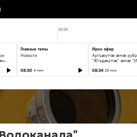
я
02:00
Главные темы
Ирон эфир
ри
Новости
Аргъæуттæ æмæ руб
æн
"Æгъдæуттæ" æмæ "И
иты
зæгъ"
08:30
08:34
4 мин
26 мин
ст
"Водоканала"