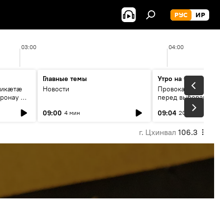
РУС
ИР
03:00
04:00
Главные темы
Утро на Спутнике
рикæтæ
Новости
Провокации со сто
ронау æй
перед выборами в Г
09:00
09:04
4 мин
20 мин
г. Цхинвал
106.3