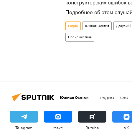
конструкторских ошибок в
Подробнее об этом слушай
Радио
Южная Осетия
Дзауский
Происшествия
Южная Осетия
РАДИО
СВО
Telegram
Макс
Rutube
VK