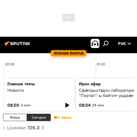
РУС
Южная Осетия
00:00
01:00
Главные темы
Ирон эфир
Новости
Сфæлдыстадон лаборатори
"Портал"-ы байгом уыдзæн
зындгонд нывгæнæг Гасситы
08:00
08:04
4 мин
26 мин
Æхсары куыстыты равдыст
Вчера
Сегодня
К эфиру
г. Цхинвал
106.3