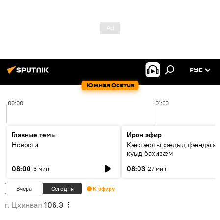
РУС
Южная Осетия
00:00
01:00
Главные темы
Ирон эфир
Новости
Кæстæрты рæдыд фæндагæ
куыд бахизæм
08:00
08:03
3 мин
27 мин
Вчера
Сегодня
К эфиру
г. Цхинвал
106.3