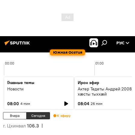
РУС
Южная Осетия
00:00
01:00
Главные темы
Ирон эфир
Новости
Актер Тедеты Андрей 2008 
хæсты тыххæй
08:00
08:04
4 мин
26 мин
Вчера
Сегодня
К эфиру
г. Цхинвал
106.3