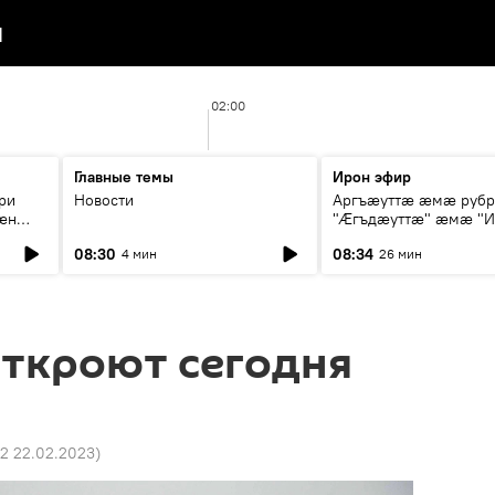
я
02:00
Главные темы
Ирон эфир
ри
Новости
Аргъæуттæ æмæ руб
æн
"Æгъдæуттæ" æмæ "И
иты
зæгъ"
08:30
08:34
4 мин
26 мин
ст
откроют сегодня
2 22.02.2023
)