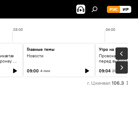
РУС
ИР
03:00
04:00
Главные темы
Утро на Спутнике
рикæтæ
Новости
Провокации со сто
ронау æй
перед выборами в Г
09:00
09:04
4 мин
20 мин
г. Цхинвал
106.3