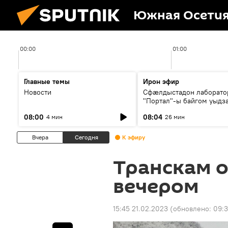
Южная Осети
00:00
01:00
Главные темы
Ирон эфир
Новости
Сфæлдыстадон лаборато
"Портал"-ы байгом уыдз
зындгонд нывгæнæг Гасс
08:00
08:04
4 мин
26 мин
Æхсары куыстыты равды
Вчера
Сегодня
К эфиру
Транскам 
вечером
15:45 21.02.2023
(обновлено:
09:3