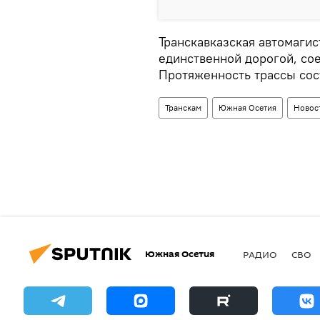
Транскавказская автомагис
единственной дорогой, с
Протяженность трассы сос
Транскам
Южная Осетия
Новос
Южная Осетия
РАДИО
СВО