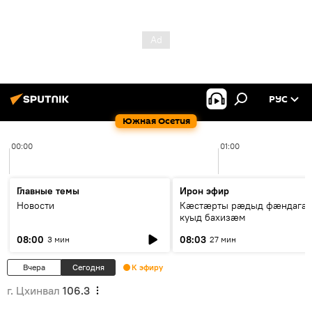
РУС
Южная Осетия
00:00
01:00
Главные темы
Ирон эфир
Новости
Кæстæрты рæдыд фæндагæ
куыд бахизæм
08:00
08:03
3 мин
27 мин
Вчера
Сегодня
К эфиру
г. Цхинвал
106.3