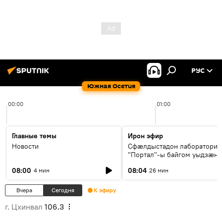
РУС
Южная Осетия
00:00
01:00
Главные темы
Ирон эфир
Новости
Сфæлдыстадон лаборатори
"Портал"-ы байгом уыдзæн
зындгонд нывгæнæг Гасситы
08:00
08:04
4 мин
26 мин
Æхсары куыстыты равдыст
Вчера
Сегодня
К эфиру
г. Цхинвал
106.3