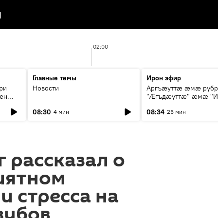
я
02:00
Главные темы
Ирон эфир
ри
Новости
Аргъæуттæ æмæ руб
æн
"Æгъдæуттæ" æмæ "И
иты
зæгъ"
08:30
08:34
4 мин
26 мин
ст
 рассказал о
иятном
и стресса на
зубов