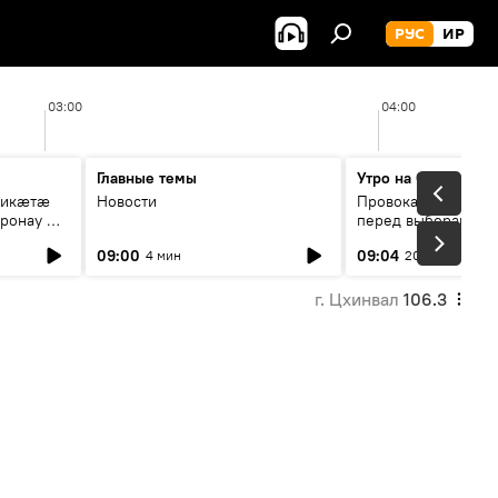
РУС
ИР
03:00
04:00
Главные темы
Утро на Спутнике
рикæтæ
Новости
Провокации со сто
ронау æй
перед выборами в Г
09:00
09:04
4 мин
20 мин
г. Цхинвал
106.3