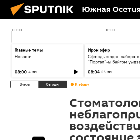
Южная Осети
00:00
01:00
Главные темы
Ирон эфир
Новости
Сфæлдыстадон лаборато
"Портал"-ы байгом уыдз
зындгонд нывгæнæг Гасс
08:00
08:04
4 мин
26 мин
Æхсары куыстыты равды
Вчера
Сегодня
К эфиру
Стоматолог
неблагопр
воздействи
состояние 