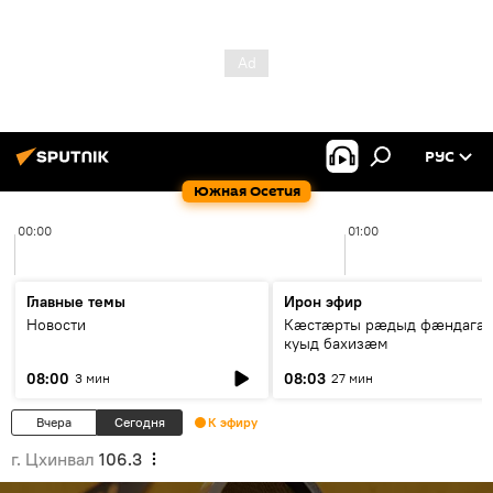
РУС
Южная Осетия
00:00
01:00
Главные темы
Ирон эфир
Новости
Кæстæрты рæдыд фæндагæ
куыд бахизæм
08:00
08:03
3 мин
27 мин
Вчера
Сегодня
К эфиру
г. Цхинвал
106.3