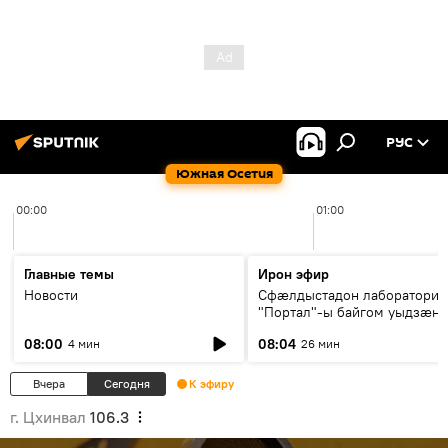
РУС
Южная Осетия
00:00
01:00
Главные темы
Ирон эфир
Новости
Сфæлдыстадон лаборатори
"Портал"-ы байгом уыдзæн
зындгонд нывгæнæг Гасситы
08:00
08:04
4 мин
26 мин
Æхсары куыстыты равдыст
Вчера
Сегодня
К эфиру
г. Цхинвал
106.3