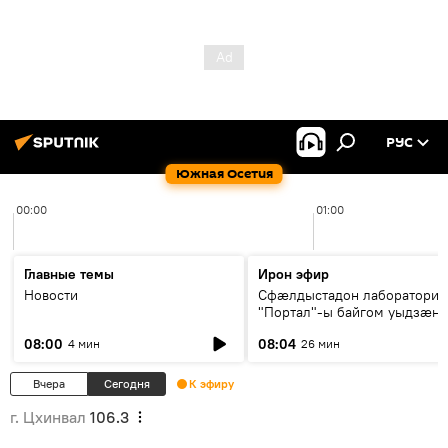
РУС
Южная Осетия
00:00
01:00
Главные темы
Ирон эфир
Новости
Сфæлдыстадон лаборатори
"Портал"-ы байгом уыдзæн
зындгонд нывгæнæг Гасситы
08:00
08:04
4 мин
26 мин
Æхсары куыстыты равдыст
Вчера
Сегодня
К эфиру
г. Цхинвал
106.3