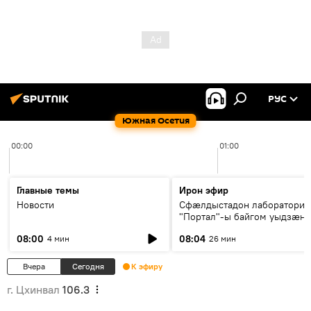
РУС
Южная Осетия
00:00
01:00
Главные темы
Ирон эфир
Новости
Сфæлдыстадон лаборатори
"Портал"-ы байгом уыдзæн
зындгонд нывгæнæг Гасситы
08:00
08:04
4 мин
26 мин
Æхсары куыстыты равдыст
Вчера
Сегодня
К эфиру
г. Цхинвал
106.3