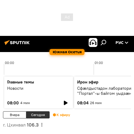
РУС
Южная Осетия
00:00
01:00
Главные темы
Ирон эфир
Новости
Сфæлдыстадон лаборатори
"Портал"-ы байгом уыдзæн
зындгонд нывгæнæг Гасситы
08:00
08:04
4 мин
26 мин
Æхсары куыстыты равдыст
Вчера
Сегодня
К эфиру
г. Цхинвал
106.3