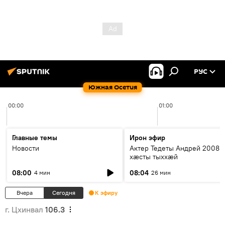
РУС
Южная Осетия
00:00
01:00
Главные темы
Ирон эфир
Новости
Актер Тедеты Андрей 2008 
хæсты тыххæй
08:00
08:04
4 мин
26 мин
Вчера
Сегодня
К эфиру
г. Цхинвал
106.3