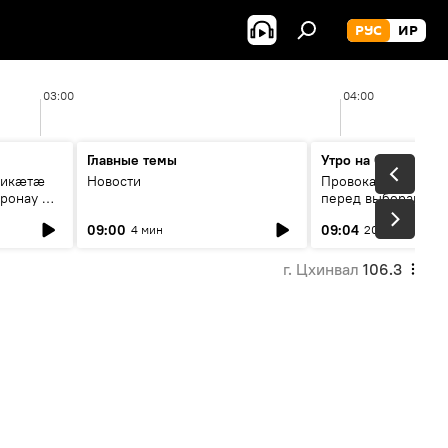
РУС
ИР
03:00
04:00
Главные темы
Утро на Спутнике
рикæтæ
Новости
Провокации со сто
ронау æй
перед выборами в Г
09:00
09:04
4 мин
20 мин
г. Цхинвал
106.3