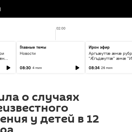
я
02:00
Главные темы
Ирон эфир
ри
Новости
Аргъæуттæ æмæ руб
æн
"Æгъдæуттæ" æмæ "И
иты
зæгъ"
08:30
08:34
4 мин
26 мин
ст
ла о случаях
еизвестного
ния у детей в 12
ира