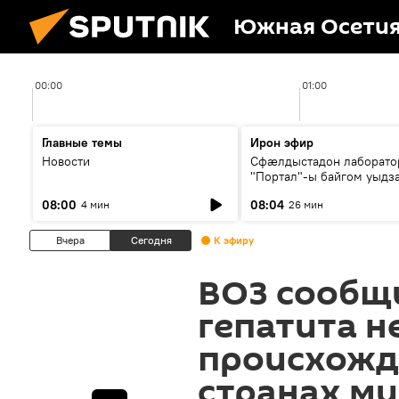
Южная Осети
00:00
01:00
Главные темы
Ирон эфир
Новости
Сфæлдыстадон лаборато
"Портал"-ы байгом уыдз
зындгонд нывгæнæг Гасс
08:00
08:04
4 мин
26 мин
Æхсары куыстыты равды
Вчера
Сегодня
К эфиру
ВОЗ сообщи
гепатита н
происхожде
странах м