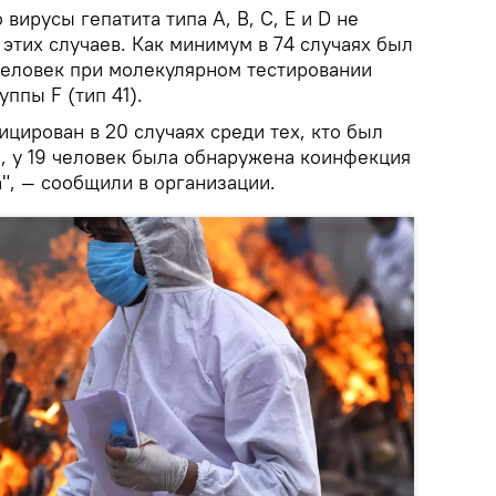
 вирусы гепатита типа A, B, C, E и D не
этих случаев. Как минимум в 74 случаях был
 человек при молекулярном тестировании
ппы F (тип 41).
цирован в 20 случаях среди тех, кто был
о, у 19 человек была обнаружена коинфекция
", — сообщили в организации.