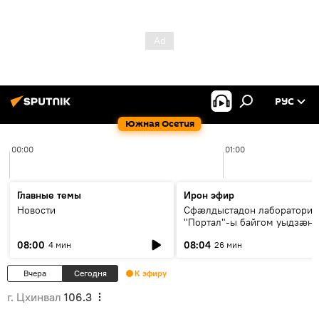
РУС
Южная Осетия
00:00
01:00
Главные темы
Ирон эфир
Новости
Сфæлдыстадон лаборатори
"Портал"-ы байгом уыдзæн
зындгонд нывгæнæг Гасситы
08:00
08:04
4 мин
26 мин
Æхсары куыстыты равдыст
Вчера
Сегодня
К эфиру
г. Цхинвал
106.3