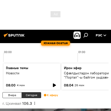
РУС
Южная Осетия
00:00
01:00
Главные темы
Ирон эфир
Новости
Сфæлдыстадон лаборатори
"Портал"-ы байгом уыдзæн
зындгонд нывгæнæг Гасситы
08:00
08:04
4 мин
26 мин
Æхсары куыстыты равдыст
Вчера
Сегодня
К эфиру
г. Цхинвал
106.3