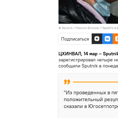
© Sputnik / Максим Блинов
/
Перейти в 
Подписаться
ЦХИНВАЛ, 14 мар – Sputnik
зарегистрировал четыре н
сообщили Sputnik в понед
"Из проведенных в пя
положительный резуль
сказали в Югосетпотр