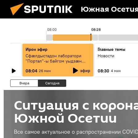
Южная Осети
08:00
08:28
Ирон эфир
Главные темы
Сфæлдыстадон лаборатори
Новости
"Портал"-ы байгом уыдзæн
зындгонд нывгæнæг Гасситы
эфир
08:04
08:30
26 мин
4 мин
Æхсары куыстыты равдыст
Вчера
Сегодня
Ситуация с корон
Южной Осетии
Все самое актуальное о распространении COVID