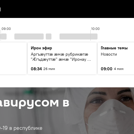
я
09:00
10:00
Ирон эфир
Главные темы
Аргъæуттæ æмæ рубрикæтæ
Новости
"Æгъдæуттæ" æмæ "Иронау æй
зæгъ"
08:34
09:00
26 мин
4 мин
авирусом в
-19 в республике