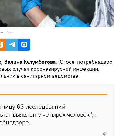
фотобанк
, Залина Кулумбегова.
Югосетпотребнадзор
овых случая коронавирусной инфекции,
ельник в санитарном ведомстве.
тницу 63 исследований
тат выявлен у четырех человек", -
ебнадзоре.