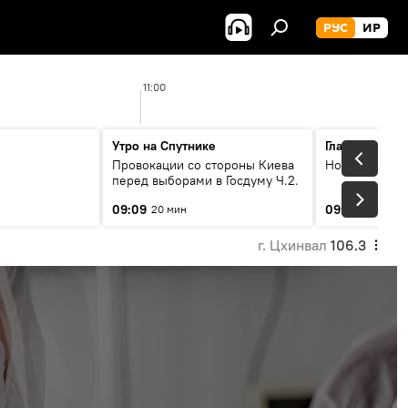
РУС
ИР
11:00
Утро на Спутнике
Главные темы
Провокации со стороны Киева
Новости
перед выборами в Госдуму Ч.2.
09:09
09:30
20 мин
4 мин
г. Цхинвал
106.3