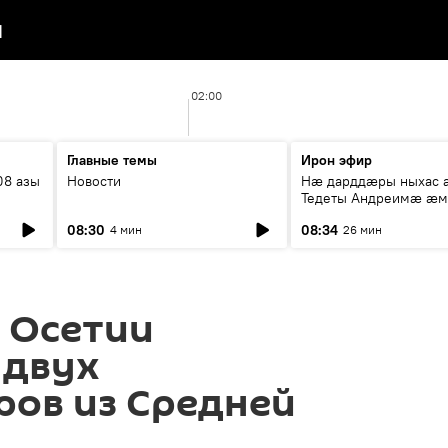
я
02:00
Главные темы
Ирон эфир
08 азы
Новости
Нæ дарддæры ныхас 
Тедеты Андреимæ æ
рубрикæ "Зæххыл рæ
08:30
08:34
4 мин
26 мин
хæст цыди"
 Осетии
 двух
ров из Средней