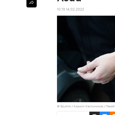
10:19 14.02.2022
© Sputnik / Кирилл Каллиников
/
Перей