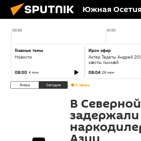
Южная Осети
00:00
01:00
Главные темы
Ирон эфир
Новости
Актер Тедеты Андрей 20
хæсты тыххæй
08:00
08:04
4 мин
26 мин
Вчера
Сегодня
К эфиру
В Северной
задержали
наркодиле
Азии