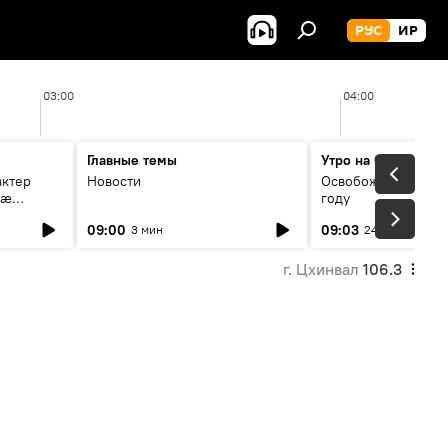
РУС
ИР
03:00
04:00
Главные темы
Утро на Спутнике
актер
Новости
Освобождение Цхин
мæ
году
стагон
09:00
09:03
3 мин
24 мин
г. Цхинвал
106.3