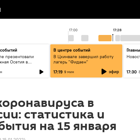
я
17:00
17:28
 событий
В центре событий
Главн
ле презентовали
В Цхинвале завершил работу
Новос
жная Осетия в
лагерь "Фидаен"
х иностранных СМИ"
эфир
17:19
17:30
ин
9 мин
коронавируса в
сии: статистика и
бытия на 15 января
0 15.01.2022
)