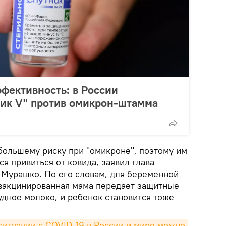
фективность: в России
ник V" против омикрон-штамма
ольшему риску при "омикроне", поэтому им
я привиться от ковида, заявил глава
Мурашко. По его словам, для беременной
 вакцинированная мама передает защитные
рудное молоко, и ребенок становится тоже
итуации с COVID-19 в России и мире можно 