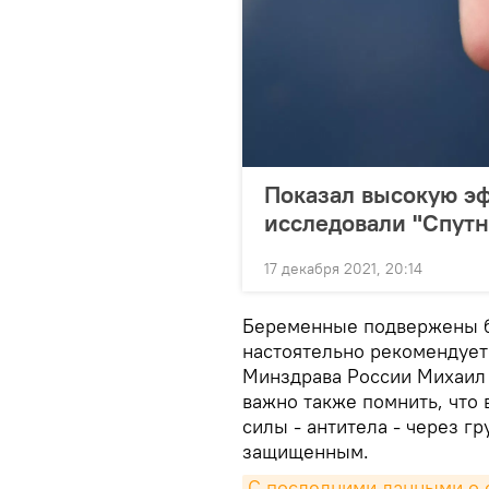
Показал высокую эф
исследовали "Спут
17 декабря 2021, 20:14
Беременные подвержены б
настоятельно рекомендуетс
Минздрава России Михаил 
важно также помнить, что
силы - антитела - через г
защищенным.
С последними данными о с