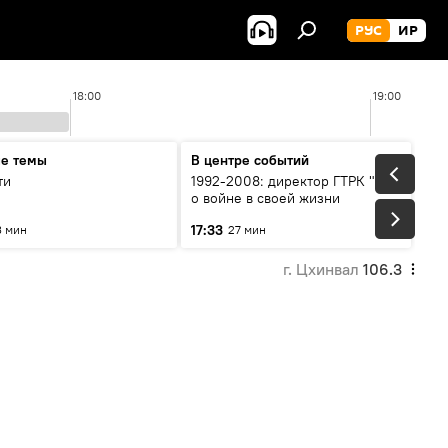
РУС
ИР
18:00
19:00
ые темы
В центре событий
ти
1992-2008: директор ГТРК "Ир"
о войне в своей жизни
17:33
3 мин
27 мин
г. Цхинвал
106.3