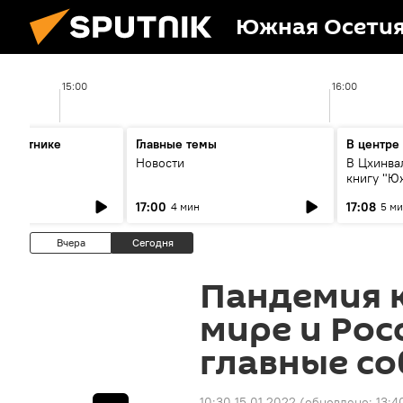
Южная Осети
15:00
16:00
а Спутнике
Главные темы
В центре
.08
Новости
В Цхинва
книгу "Ю
коллизия
17:00
17:08
4 мин
5 м
Вчера
Сегодня
Пандемия 
мире и Рос
главные со
10:30 15.01.2022
(обновлено:
13:4