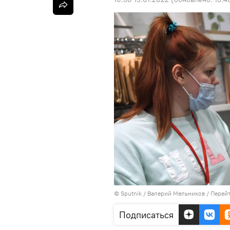
© Sputnik / Валерий Мельников
/
Перейт
Подписаться