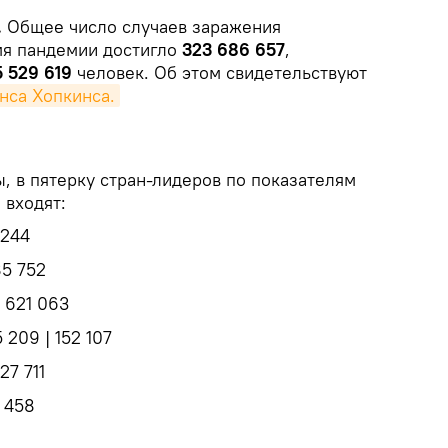
.
Общее число случаев заражения
мя пандемии достигло
323 686 657
,
5 529 619
человек. Об этом свидетельствуют
нса Хопкинса.
, в пятерку стран-лидеров по показателям
 входят:
 244
85 752
| 621 063
 209 | 152 107
27 711
3 458