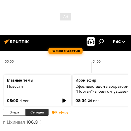
РУС
Южная Осетия
00:00
01:00
Главные темы
Ирон эфир
Новости
Сфæлдыстадон лаборатори
"Портал"-ы байгом уыдзæн
зындгонд нывгæнæг Гасситы
08:00
08:04
4 мин
26 мин
Æхсары куыстыты равдыст
Вчера
Сегодня
К эфиру
г. Цхинвал
106.3