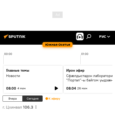
РУС
Южная Осетия
00:00
01:00
Главные темы
Ирон эфир
Новости
Сфæлдыстадон лаборатори
"Портал"-ы байгом уыдзæн
зындгонд нывгæнæг Гасситы
08:00
08:04
4 мин
26 мин
Æхсары куыстыты равдыст
Вчера
Сегодня
К эфиру
г. Цхинвал
106.3