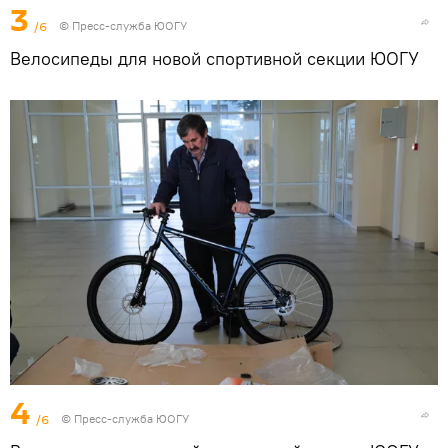
3
/6
© Пресс-служба ЮОГУ
Велосипеды для новой спортивной секции ЮОГУ
4
/6
© Пресс-служба ЮОГУ