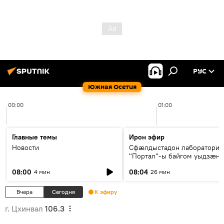
РУС
Южная Осетия
00:00
01:00
Главные темы
Ирон эфир
Новости
Сфæлдыстадон лаборатори
"Портал"-ы байгом уыдзæн
зындгонд нывгæнæг Гасситы
08:00
08:04
4 мин
26 мин
Æхсары куыстыты равдыст
Вчера
Сегодня
К эфиру
г. Цхинвал
106.3