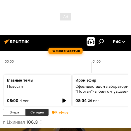
РУС
Южная Осетия
00:00
01:00
Главные темы
Ирон эфир
Новости
Сфæлдыстадон лаборатори
"Портал"-ы байгом уыдзæн
зындгонд нывгæнæг Гасситы
08:00
08:04
4 мин
26 мин
Æхсары куыстыты равдыст
Вчера
Сегодня
К эфиру
г. Цхинвал
106.3