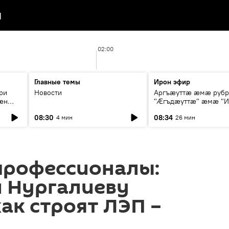
я
02:00
Главные темы
Ирон эфир
ри
Новости
Аргъæуттæ æмæ руб
æн
"Æгъдæуттæ" æмæ "И
иты
зæгъ"
08:30
08:34
4 мин
26 мин
ст
профессионалы:
и Нургалиеву
как строят ЛЭП –