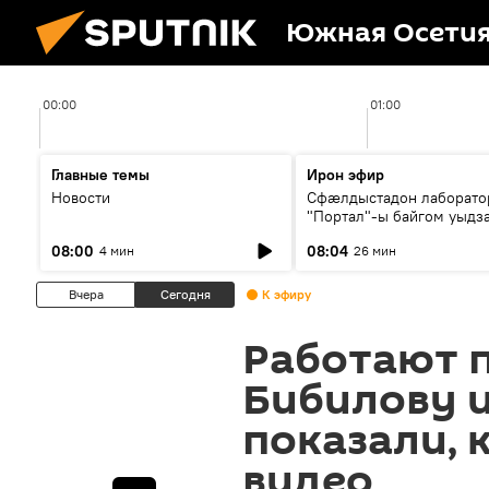
Южная Осети
00:00
01:00
Главные темы
Ирон эфир
Новости
Сфæлдыстадон лаборато
"Портал"-ы байгом уыдз
зындгонд нывгæнæг Гасс
08:00
08:04
4 мин
26 мин
Æхсары куыстыты равды
Вчера
Сегодня
К эфиру
Работают 
Бибилову 
показали, 
видео