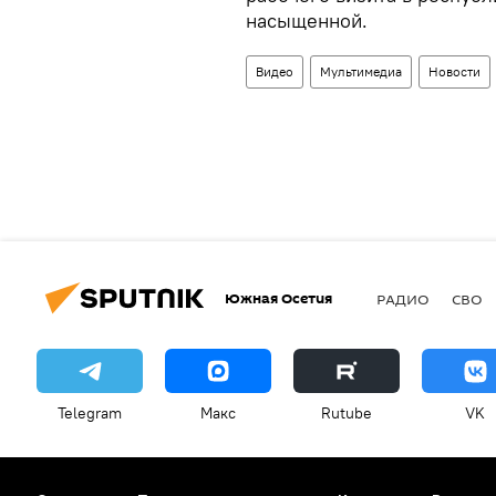
насыщенной.
Видео
Мультимедиа
Новости
Южная Осетия
РАДИО
СВО
Telegram
Макс
Rutube
VK