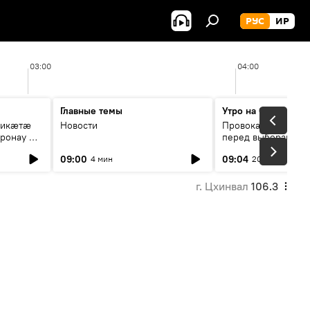
РУС
ИР
03:00
04:00
Главные темы
Утро на Спутнике
рикæтæ
Новости
Провокации со сто
ронау æй
перед выборами в Г
09:00
09:04
4 мин
20 мин
г. Цхинвал
106.3