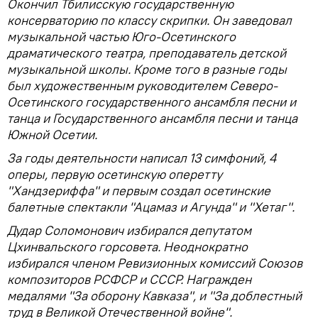
Окончил Тбилисскую государственную
консерваторию по классу скрипки. Он заведовал
музыкальной частью Юго-Осетинского
драматического театра, преподаватель детской
музыкальной школы. Кроме того в разные годы
был художественным руководителем Северо-
Осетинского государственного ансамбля песни и
танца и Государственного ансамбля песни и танца
Южной Осетии.
За годы деятельности написал 13 симфоний, 4
оперы, первую осетинскую оперетту
"Хандзериффа" и первым создал осетинские
балетные спектакли "Ацамаз и Агунда" и "Хетаг".
Дудар Соломонович избирался депутатом
Цхинвальского горсовета. Неоднократно
избирался членом Ревизионных комиссий Союзов
композиторов РСФСР и СССР. Награжден
медалями "За оборону Кавказа", и "За доблестный
труд в Великой Отечественной войне".