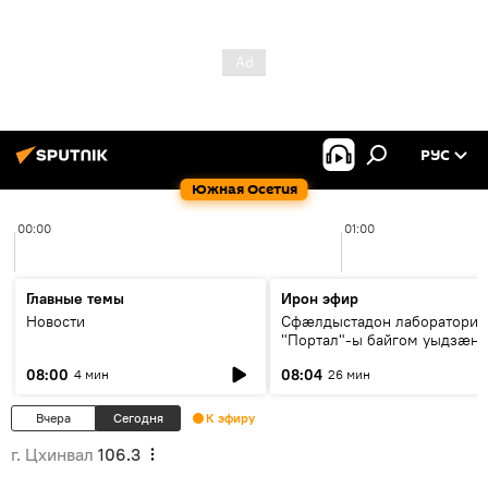
РУС
Южная Осетия
00:00
01:00
Главные темы
Ирон эфир
Новости
Сфæлдыстадон лаборатори
"Портал"-ы байгом уыдзæн
зындгонд нывгæнæг Гасситы
08:00
08:04
4 мин
26 мин
Æхсары куыстыты равдыст
Вчера
Сегодня
К эфиру
г. Цхинвал
106.3