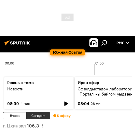
РУС
Южная Осетия
00:00
01:00
Главные темы
Ирон эфир
Новости
Сфæлдыстадон лаборатори
"Портал"-ы байгом уыдзæн
зындгонд нывгæнæг Гасситы
08:00
08:04
4 мин
26 мин
Æхсары куыстыты равдыст
Вчера
Сегодня
К эфиру
г. Цхинвал
106.3