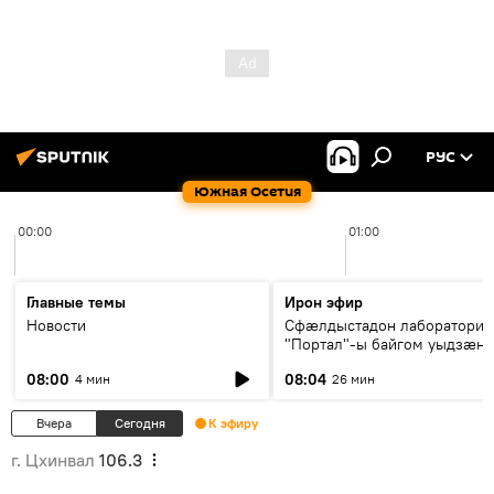
РУС
Южная Осетия
00:00
01:00
Главные темы
Ирон эфир
Новости
Сфæлдыстадон лаборатори
"Портал"-ы байгом уыдзæн
зындгонд нывгæнæг Гасситы
08:00
08:04
4 мин
26 мин
Æхсары куыстыты равдыст
Вчера
Сегодня
К эфиру
г. Цхинвал
106.3