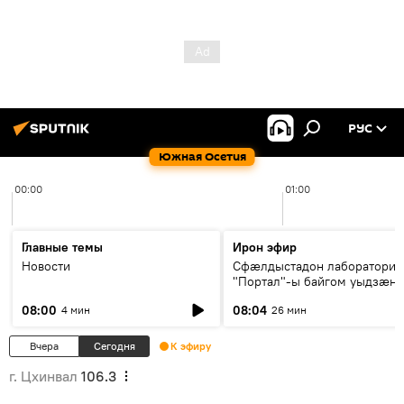
РУС
Южная Осетия
00:00
01:00
Главные темы
Ирон эфир
Новости
Сфæлдыстадон лаборатори
"Портал"-ы байгом уыдзæн
зындгонд нывгæнæг Гасситы
08:00
08:04
4 мин
26 мин
Æхсары куыстыты равдыст
Вчера
Сегодня
К эфиру
г. Цхинвал
106.3