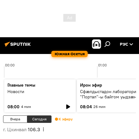
РУС
Южная Осетия
00:00
01:00
Главные темы
Ирон эфир
Новости
Сфæлдыстадон лаборатори
"Портал"-ы байгом уыдзæн
зындгонд нывгæнæг Гасситы
08:00
08:04
4 мин
26 мин
Æхсары куыстыты равдыст
Вчера
Сегодня
К эфиру
г. Цхинвал
106.3