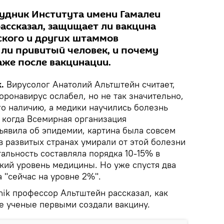
удник Института имени Гамалеи
ассказал, защищает ли вакцина
нского и других штаммов
 ли привитый человек, и почему
аже после вакцинации.
.
Вирусолог Анатолий Альтштейн считает,
оронавирус ослабел, но не так значительно,
го наличию, а медики научились болезнь
, когда Всемирная организация
ъявила об эпидемии, картина была совсем
в развитых странах умирали от этой болезни
альность составляла порядка 10-15% в
кий уровень медицины. Но уже спустя два
а "сейчас на уровне 2%".
nik профессор Альтштейн рассказал, как
ие ученые первыми создали вакцину.