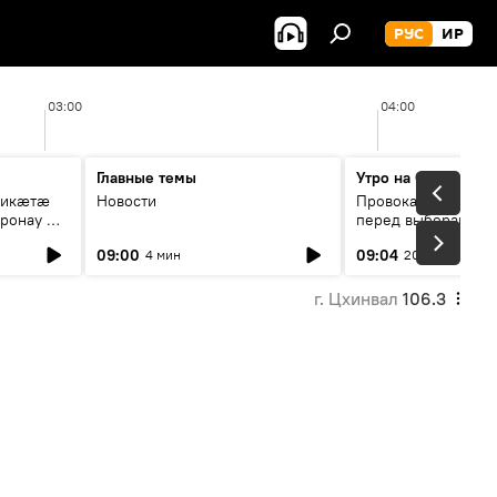
РУС
ИР
03:00
04:00
Главные темы
Утро на Спутнике
рикæтæ
Новости
Провокации со сто
ронау æй
перед выборами в Г
09:00
09:04
4 мин
20 мин
г. Цхинвал
106.3