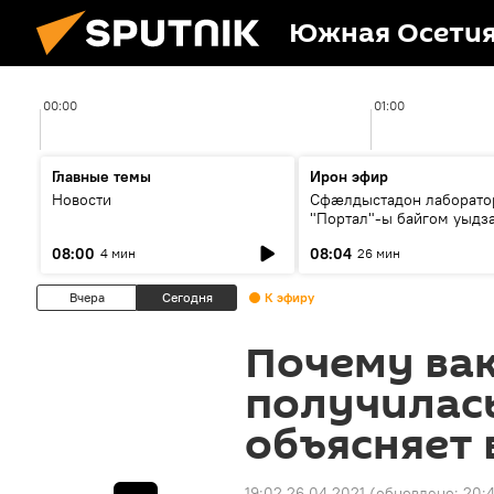
Южная Осети
00:00
01:00
Главные темы
Ирон эфир
Новости
Сфæлдыстадон лаборато
"Портал"-ы байгом уыдз
зындгонд нывгæнæг Гасс
08:00
08:04
4 мин
26 мин
Æхсары куыстыты равды
Вчера
Сегодня
К эфиру
Почему вак
получилас
объясняет 
19:02 26.04.2021
(обновлено:
20:4