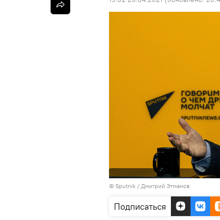
© Sputnik / Дмитрий Этманов
Подписаться