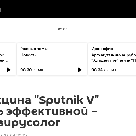
я
02:00
Главные темы
Ирон эфир
ри
Новости
Аргъæуттæ æмæ руб
æн
"Æгъдæуттæ" æмæ "И
иты
зæгъ"
08:30
08:34
4 мин
26 мин
ст
цина "Sputnik V"
ь эффективной –
вирусолог
3 26.04.2021
)