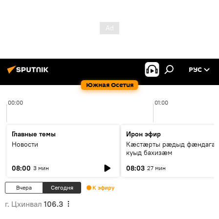
РУС
Южная Осетия
00:00
01:00
Главные темы
Ирон эфир
Новости
Кæстæрты рæдыд фæндагæ
куыд бахизæм
08:00
08:03
3 мин
27 мин
Вчера
Сегодня
К эфиру
г. Цхинвал
106.3