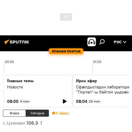
РУС
Южная Осетия
00:00
01:00
Главные темы
Ирон эфир
Новости
Сфæлдыстадон лаборатори
"Портал"-ы байгом уыдзæн
зындгонд нывгæнæг Гасситы
08:00
08:04
4 мин
26 мин
Æхсары куыстыты равдыст
Вчера
Сегодня
К эфиру
г. Цхинвал
106.3