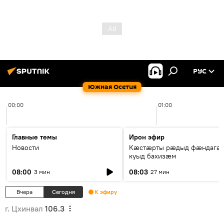
РУС
Южная Осетия
00:00
01:00
Главные темы
Ирон эфир
Новости
Кæстæрты рæдыд фæндагæ
куыд бахизæм
08:00
08:03
3 мин
27 мин
Вчера
Сегодня
К эфиру
г. Цхинвал
106.3