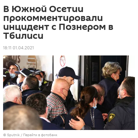
В Южной Осетии
прокомментировали
инцидент с Познером в
Тбилиси
18:11 01.04.2021
© Sputnik
/
Перейти в фотобанк