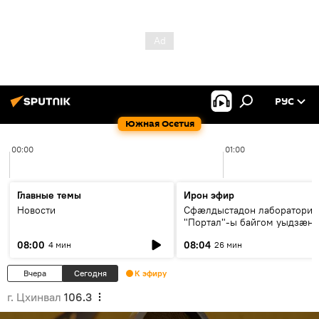
РУС
Южная Осетия
00:00
01:00
Главные темы
Ирон эфир
Новости
Сфæлдыстадон лаборатори
"Портал"-ы байгом уыдзæн
зындгонд нывгæнæг Гасситы
08:00
08:04
4 мин
26 мин
Æхсары куыстыты равдыст
Вчера
Сегодня
К эфиру
г. Цхинвал
106.3