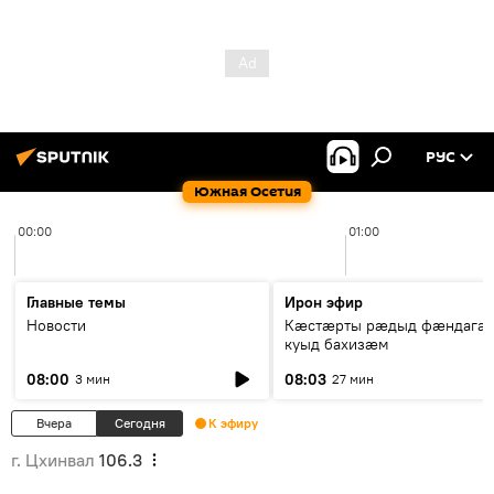
РУС
Южная Осетия
00:00
01:00
Главные темы
Ирон эфир
Новости
Кæстæрты рæдыд фæндагæ
куыд бахизæм
08:00
08:03
3 мин
27 мин
Вчера
Сегодня
К эфиру
г. Цхинвал
106.3