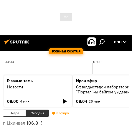
РУС
Южная Осетия
00:00
01:00
Главные темы
Ирон эфир
Новости
Сфæлдыстадон лаборатори
"Портал"-ы байгом уыдзæн
зындгонд нывгæнæг Гасситы
08:00
08:04
4 мин
26 мин
Æхсары куыстыты равдыст
Вчера
Сегодня
К эфиру
г. Цхинвал
106.3