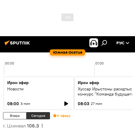
РУС
Южная Осетия
00:00
01:00
Ирон эфир
Ирон эфир
Новости
Хуссар Ирыстоны расидтыст
конкурс "Команда будущего
08:00
08:03
3 мин
27 мин
Вчера
Сегодня
К эфиру
г. Цхинвал
106.3