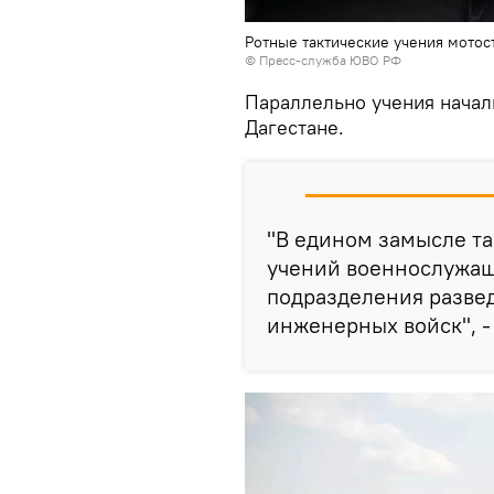
Ротные тактические учения мото
© Пресс-служба ЮВО РФ
Параллельно учения начали
Дагестане.
"В едином замысле та
учений военнослужащ
подразделения разве
инженерных войск", -