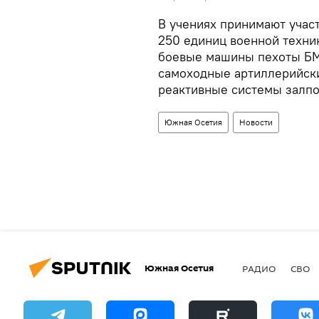
В учениях принимают учас
250 единиц военной техник
боевые машины пехоты БМ
самоходные артиллерийски
реактивные системы залпов
Южная Осетия
Новости
Южная Осетия
РАДИО
СВО