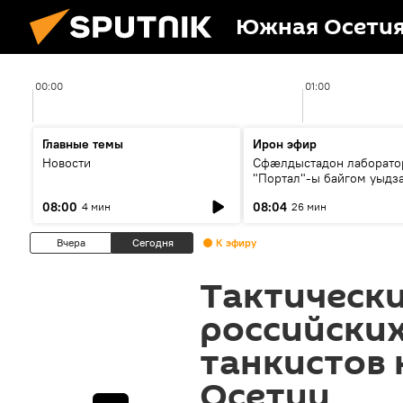
Южная Осети
00:00
01:00
Главные темы
Ирон эфир
Новости
Сфæлдыстадон лаборато
"Портал"-ы байгом уыдз
зындгонд нывгæнæг Гасс
08:00
08:04
4 мин
26 мин
Æхсары куыстыты равды
Вчера
Сегодня
К эфиру
Тактически
российских
танкистов
Осетии