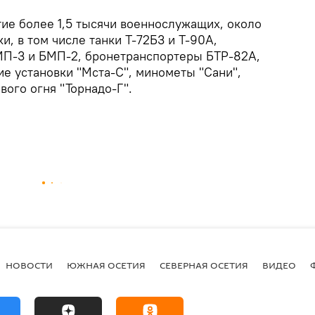
тие более 1,5 тысячи военнослужащих, около
и, в том числе танки Т-72Б3 и Т-90А,
П-3 и БМП-2, бронетранспортеры БТР-82А,
е установки "Мста-С", минометы "Сани",
ого огня "Торнадо-Г".
НОВОСТИ
ЮЖНАЯ ОСЕТИЯ
СЕВЕРНАЯ ОСЕТИЯ
ВИДЕО