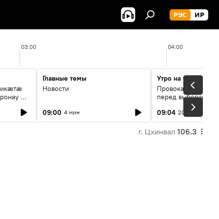
РУС
ИР
03:00
04:00
Главные темы
Утро на Спутнике
рикæтæ
Новости
Провокации со сто
ронау æй
перед выборами в Г
09:00
09:04
4 мин
20 мин
г. Цхинвал
106.3