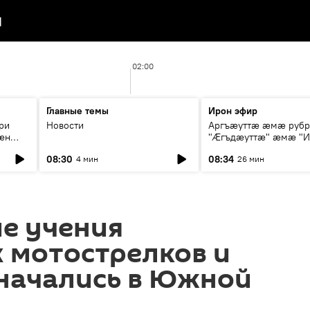
я
02:00
Главные темы
Ирон эфир
ри
Новости
Аргъæуттæ æмæ руб
æн
"Æгъдæуттæ" æмæ "И
иты
зæгъ"
08:30
08:34
4 мин
26 мин
ст
е учения
 мотострелков и
 начались в Южной