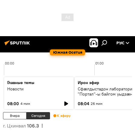
РУС
Южная Осетия
00:00
01:00
Главные темы
Ирон эфир
Новости
Сфæлдыстадон лаборатори
"Портал"-ы байгом уыдзæн
зындгонд нывгæнæг Гасситы
08:00
08:04
4 мин
26 мин
Æхсары куыстыты равдыст
Вчера
Сегодня
К эфиру
г. Цхинвал
106.3