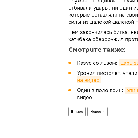
оружие. Поединок получилс
отбивали удары, ни один из
которые оставляли на свои
силы из далекой-далекой 
Чем закончилась битва, не
хэтчбека обезоружил проти
Смотрите также:
Казус со львом:
царь з
Уронил пистолет, упал
на видео
Один в поле воин:
эпич
видео
В мире
Новости