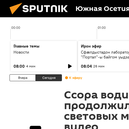
Южная Осети
00:00
01:00
Главные темы
Ирон эфир
Новости
Сфæлдыстадон лаборато
"Портал"-ы байгом уыдз
зындгонд нывгæнæг Гасс
08:00
08:04
4 мин
26 мин
Æхсары куыстыты равды
Вчера
Сегодня
К эфиру
Ссора вод
продолжил
световых м
видео