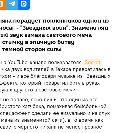
няка порадует поклонников одной из
осаг - "Звездных войн". Знаменитый
ый звук взмаха светового меча
 стычку в эпичную битву
и темной сторон силы
 на YouTube-канале пользователя
Secret 
тычка двух водителей в Техасе превратилась в
тхом - и все благодаря музыке из "Звездных
ффекту, который превратил биту в руках
руках другого в световые мечи.
 не попало, ясно лишь, что один из его
бристого хэтчбека, помахивая бейсбольной
спецэффект сделали ее визуально и на слух
меча из знаменитой саги), в то время как
 своего черного пикапа не менее грозное