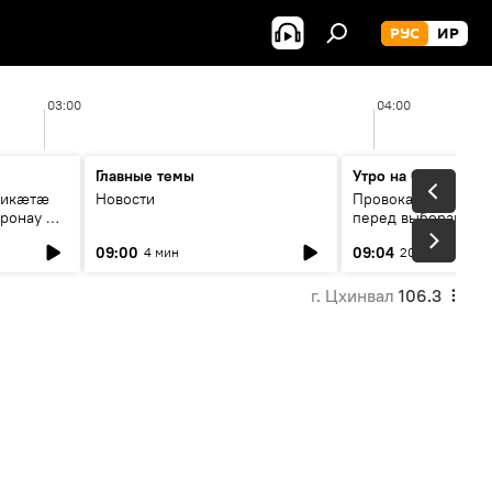
РУС
ИР
03:00
04:00
Главные темы
Утро на Спутнике
рикæтæ
Новости
Провокации со сто
ронау æй
перед выборами в Г
09:00
09:04
4 мин
20 мин
г. Цхинвал
106.3