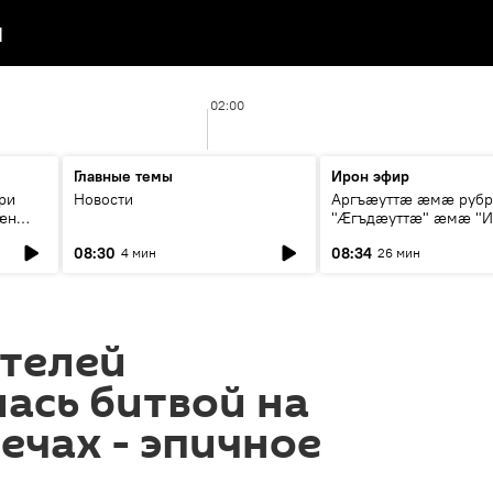
я
02:00
Главные темы
Ирон эфир
ри
Новости
Аргъæуттæ æмæ руб
æн
"Æгъдæуттæ" æмæ "И
иты
зæгъ"
08:30
08:34
4 мин
26 мин
ст
ителей
ась битвой на
ечах - эпичное