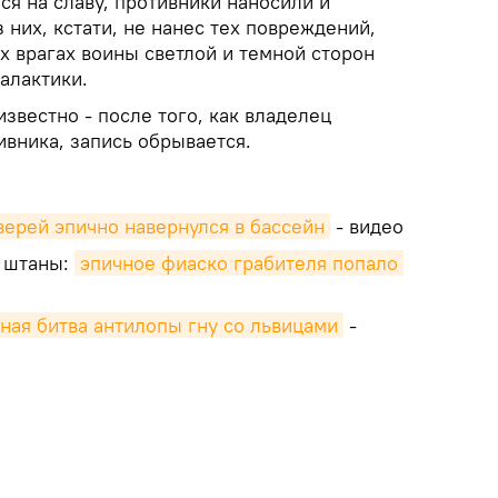
я на славу, противники наносили и
 них, кстати, не нанес тех повреждений,
х врагах воины светлой и темной сторон
галактики.
известно - после того, как владелец
вника, запись обрывается.
верей эпично навернулся в бассейн
- видео
и штаны:
эпичное фиаско грабителя попало 
ная битва антилопы гну со львицами
-