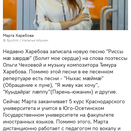
Марта Харебова
© Sputnik / Наталья Айриян
Недавно Харебова записала новую песню "Риссы
мæ зæрдæ" (Болит мое сердце) на слова поэтессы
Ольги Чехоевой и музыку композитора Тимура
Харебова. Помимо этой песни в ее песенном
репертуаре есть песни - "Ныхас мæймæ"
(Обращение к луне), "Я живу как хочу",
"Куыдайраг лæппу"(Парень-южанин) и другие.
Сейчас Марта заканчивает 5 курс Краснодарского
университета и учится в Юго-Осетинском
Государственном университете на факультете
иностранных языков. Помимо этого, Марта
дистанционно работает с педагогом по вокалу и