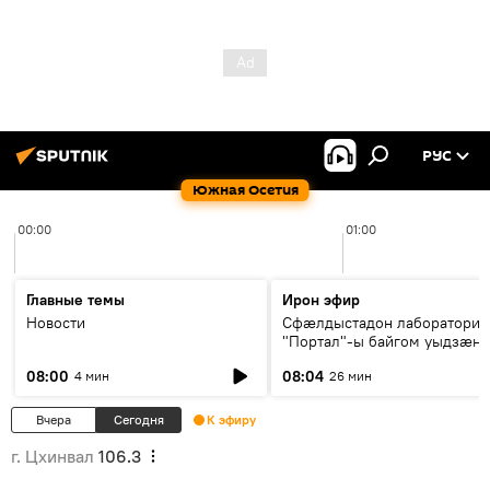
РУС
Южная Осетия
00:00
01:00
Главные темы
Ирон эфир
Новости
Сфæлдыстадон лаборатори
"Портал"-ы байгом уыдзæн
зындгонд нывгæнæг Гасситы
08:00
08:04
4 мин
26 мин
Æхсары куыстыты равдыст
Вчера
Сегодня
К эфиру
г. Цхинвал
106.3