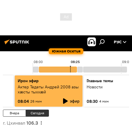
РУС
Южная Осетия
08:00
08:25
09:00
Ирон эфир
Главные темы
Актер Тедеты Андрей 2008 азы
Новости
хæсты тыххæй
эфир
08:04
08:30
26 мин
4 мин
Вчера
Сегодня
г. Цхинвал
106.3