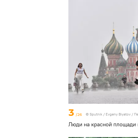
3
/26
© Sputnik / Evgeny Biyatov
/
Пе
Люди на красной площади 