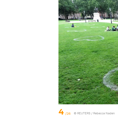
4
/26
©
REUTERS
/ Rebecca Naden