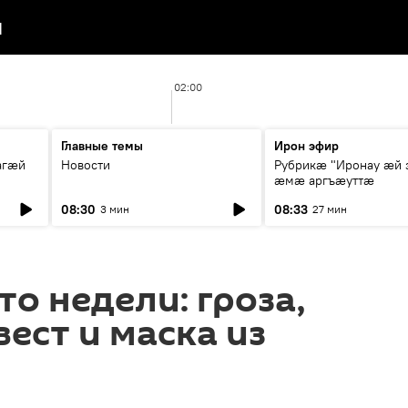
я
02:00
Главные темы
Ирон эфир
агæй
Новости
Рубрикæ "Иронау ӕй 
ӕмӕ аргъӕуттӕ
08:30
08:33
3 мин
27 мин
о недели: гроза,
вест и маска из