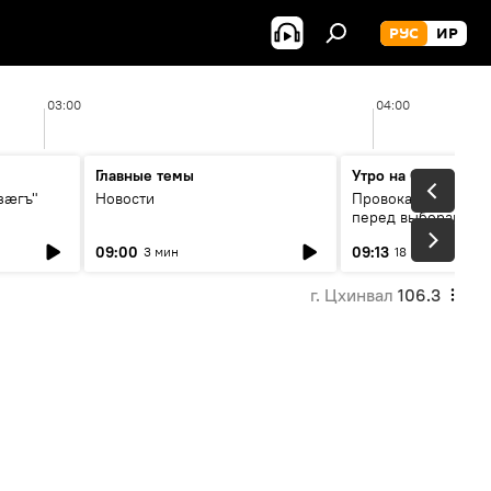
РУС
ИР
03:00
04:00
Главные темы
Утро на Спутнике
зӕгъ"
Новости
Провокации со сто
перед выборами в 
09:00
09:13
3 мин
18 мин
г. Цхинвал
106.3