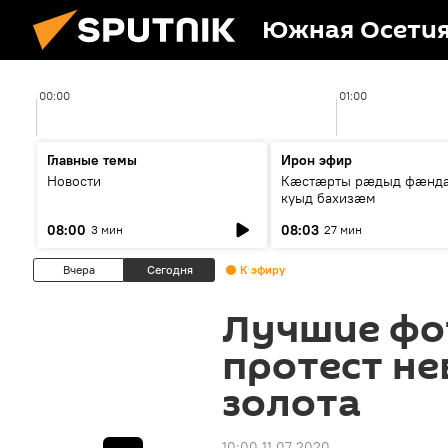
Южная Осети
00:00
01:00
Главные темы
Ирон эфир
Новости
Кæстæрты рæдыд фæнд
куыд бахизæм
08:00
08:03
3 мин
27 мин
Вчера
Сегодня
К эфиру
Лучшие фот
протест не
золота
10:00 11.07.2020