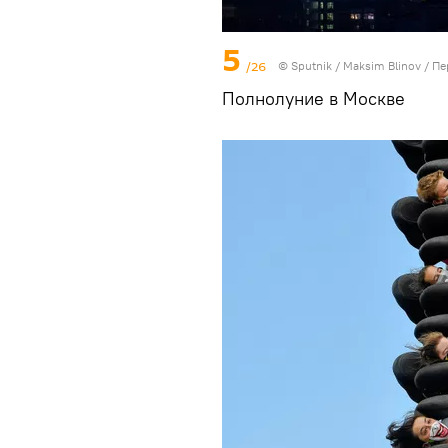
5
/26
© Sputnik / Maksim Blinov
/
Пе
Полнолуние в Москве